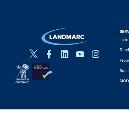
SER
Trai
Rura
Proj
Susta
MOD 